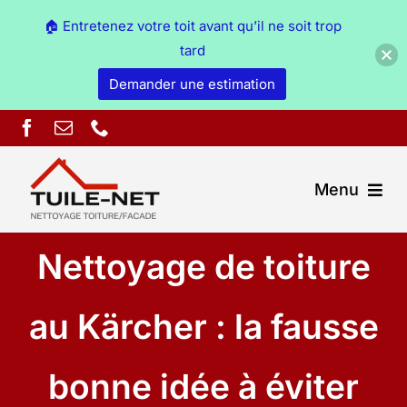
🏠 Entretenez votre toit avant qu’il ne soit trop
tard
Demander une estimation
Skip
to
content
Menu
Nettoyage de toiture
Couverture Ain
Démoussage & nettoyage Ain
au Kärcher : la fausse
Peinture Ain
bonne idée à éviter