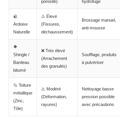
porosité)
hydrofuge
🪨
⚠️ Élevé
Brossage manuel,
Ardoise
(Fissures,
anti-mousse
Naturelle
déchaussement)
🔶
❌ Très élevé
Shingle /
Soufflage, produits
(Arrachement
Bardeau
à pulvériser
des granulés)
bitumé
🔩 Toiture
⚠️ Modéré
Nettoyage basse
métallique
(Déformation,
pression possible
(Zinc,
rayures)
avec précautions
Tôle)