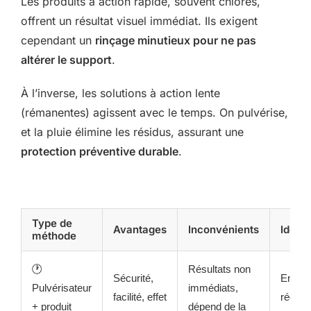
Les produits à action rapide, souvent chlorés,
offrent un résultat visuel immédiat. Ils exigent
cependant un
rinçage minutieux pour ne pas
altérer le support
.
À l’inverse, les solutions à action lente
(rémanentes) agissent avec le temps. On pulvérise,
et la pluie élimine les résidus, assurant une
protection préventive durable
.
Type de
Avantages
Inconvénients
Idéal
méthode
🕐
Résultats non
Sécurité,
Entret
Pulvérisateur
immédiats,
facilité, effet
régulier
+ produit
dépend de la