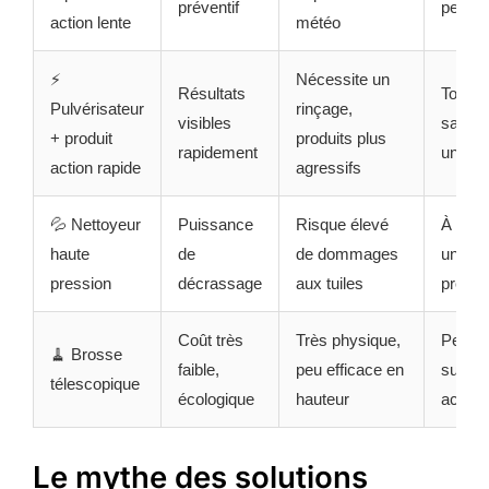
préventif
peu in
action lente
météo
⚡
Nécessite un
Résultats
Toits t
Pulvérisateur
rinçage,
visibles
sales,
+ produit
produits plus
rapidement
une ve
action rapide
agressifs
💦 Nettoyeur
Puissance
Risque élevé
À conf
haute
de
de dommages
un
pression
décrassage
aux tuiles
profes
Coût très
Très physique,
Petite
🧹 Brosse
faible,
peu efficace en
surfac
télescopique
écologique
hauteur
access
Le mythe des solutions