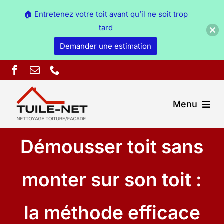
🏠 Entretenez votre toit avant qu’il ne soit trop
tard
Demander une estimation
Skip
to
content
Menu
Démousser toit sans
Couverture Ain
Démoussage & nettoyage Ain
monter sur son toit :
Peinture Ain
la méthode efficace