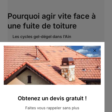
Pourquoi agir vite face à
une fuite de toiture
Les cycles gel-dégel dans l’Ain
Les températures hivernales dans le Bugey,
autour de Belley ou à Hauteville-Lompnes,
alternent entre gel nocturne et dégel diurne.
L’eau infiltrée gèle, augmente de volume et
élargit les fissures.
Une petite infiltration de novembre devient une
fuite d’eau de toiture majeure en février.
Obtenez un devis gratuit !
L’humidité permanente de la Bresse
Faites vous rappeler sans plus