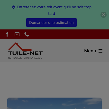
🏠 Entretenez votre toit avant qu’il ne soit trop
tard
Demander une estimation
Skip
to
content
Menu
Couverture Ain
Démoussage & nettoyage Ain
Peinture Ain