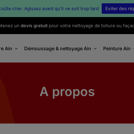
oûte cher. Agissez avant qu’il ne soit trop tard
Eviter des r
tenez un
devis gratuit
pour votre nettoyage de toiture ou faça
re Ain
Démoussage & nettoyage Ain
Peinture Ain
A propos