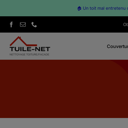
🏠 Un toit mal entretenu c
Skip
Ob
to
content
Couvertu