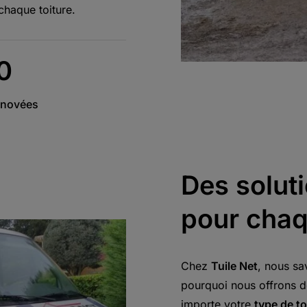
chaque toiture.
0
énovées
Des solut
pour chaq
Chez
Tuile Net
, nous sa
pourquoi nous offrons d
importe votre
type de to