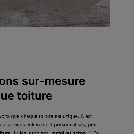
ions sur-mesure
ue toiture
vons que chaque toiture est unique. C’est
es services entièrement personnalisés, peu
iture
(
tuiles, ardoises, métal ou béton
…)
De