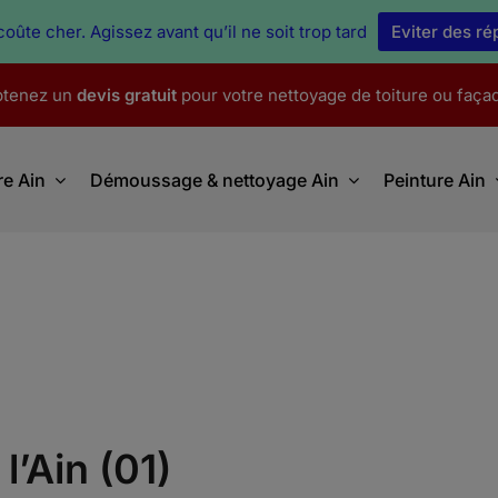
oûte cher. Agissez avant qu’il ne soit trop tard
Eviter des r
tenez un
devis gratuit
pour votre nettoyage de toiture ou faça
re Ain
Démoussage & nettoyage Ain
Peinture Ain
l’Ain (01)