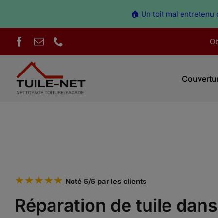
🏠 Un toit mal entretenu c
Skip
Ob
to
content
Couvertu
★★★★★
Noté 5/5 par les clients
Réparation de tuile dans 