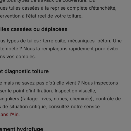
ge tous types de travaux de couverture. Du
s tuiles cassées à la reprise complète d’étanchéité,
rvention à l’état réel de votre toiture.
iles cassées ou déplacées
us types de tuiles : terre cuite, mécaniques, béton. Une
e tempête ? Nous la remplaçons rapidement pour éviter
dans vos combles.
t diagnostic toiture
e mais ne savez pas d’où elle vient ? Nous inspectons
ser le point d’infiltration. Inspection visuelle,
singuliers (faîtage, rives, noues, cheminée), contrôle de
s de situation critique, consultez notre service
ans l’Ain
.
tement hydrofuge