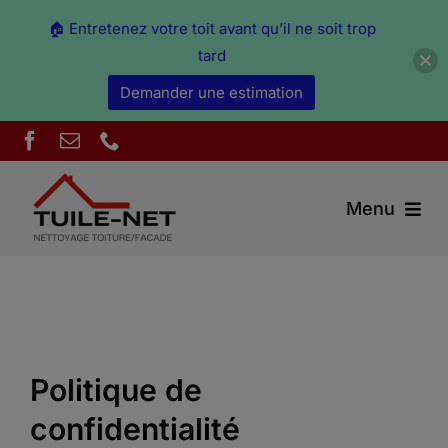
🏠 Entretenez votre toit avant qu’il ne soit trop
tard
Demander une estimation
Skip
to
content
Menu
Couverture Ain
Démoussage & nettoyage Ain
Politique de
Peinture Ain
confidentialité