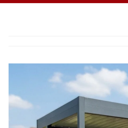
View
Larger
Image