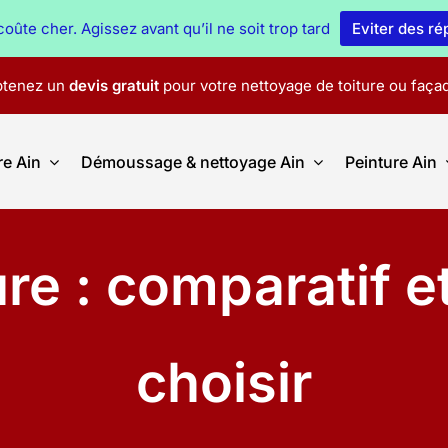
oûte cher. Agissez avant qu’il ne soit trop tard
Eviter des r
tenez un
devis gratuit
pour votre nettoyage de toiture ou faça
re Ain
Démoussage & nettoyage Ain
Peinture Ain
re : comparatif e
choisir