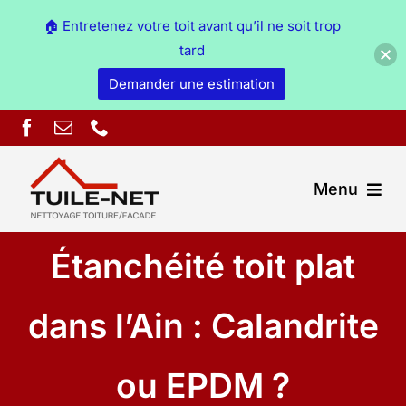
🏠 Entretenez votre toit avant qu’il ne soit trop
tard
Demander une estimation
Skip
to
content
Menu
Étanchéité toit plat
Couverture Ain
Démoussage & nettoyage Ain
dans l’Ain : Calandrite
Peinture Ain
ou EPDM ?