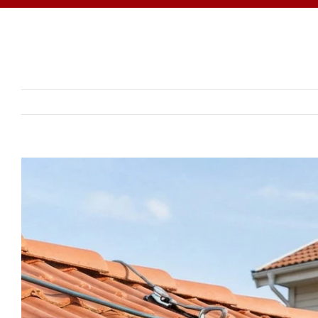
View
Larger
Image