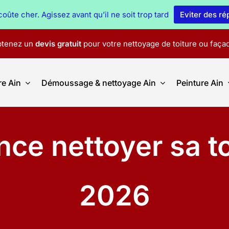
oûte cher. Agissez avant qu’il ne soit trop tard
Eviter des r
tenez un
devis gratuit
pour votre nettoyage de toiture ou faça
re Ain
Démoussage & nettoyage Ain
Peinture Ain
nce nettoyer sa to
2026