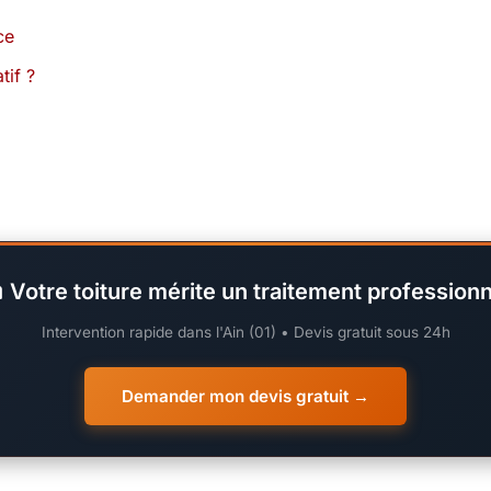
ce
tif ?
 Votre toiture mérite un traitement professionn
Intervention rapide dans l'Ain (01) • Devis gratuit sous 24h
Demander mon devis gratuit →