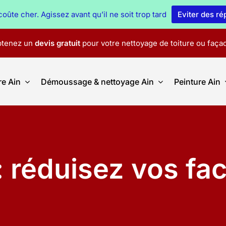
oûte cher. Agissez avant qu’il ne soit trop tard
Eviter des r
tenez un
devis gratuit
pour votre nettoyage de toiture ou faça
re Ain
Démoussage & nettoyage Ain
Peinture Ain
: réduisez vos fa