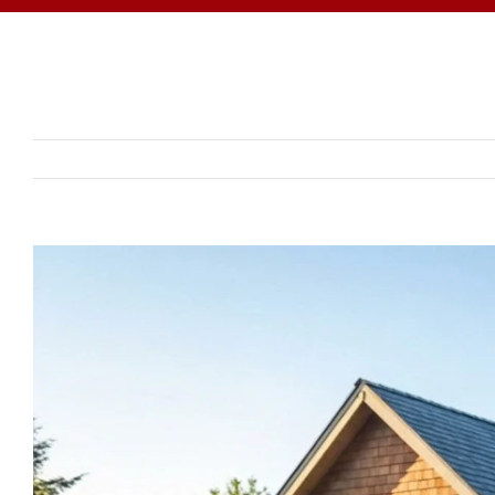
View
Larger
Image