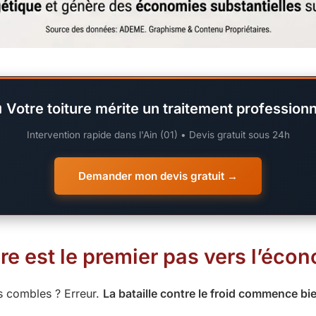
 Votre toiture mérite un traitement professionn
Intervention rapide dans l'Ain (01) • Devis gratuit sous 24h
Demander mon devis gratuit →
ure est le premier pas vers l’éco
s combles ? Erreur.
La bataille contre le froid commence bi