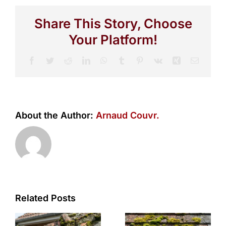
Share This Story, Choose
Your Platform!
Facebook
Twitter
Reddit
LinkedIn
WhatsApp
Tumblr
Pinterest
Vk
Xing
Email
About the Author:
Arnaud Couvr.
Related Posts