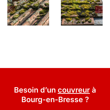
Besoin d’un
couvreur
à
Bourg-en-Bresse ?