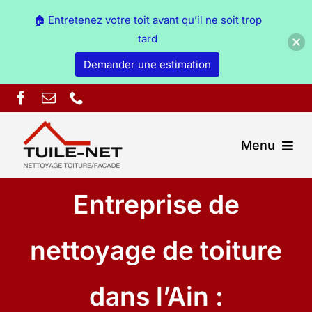
🏠 Entretenez votre toit avant qu’il ne soit trop
tard
Demander une estimation
Skip
to
content
Menu
Entreprise de
Couverture Ain
Démoussage & nettoyage Ain
nettoyage de toiture
Peinture Ain
dans l’Ain :