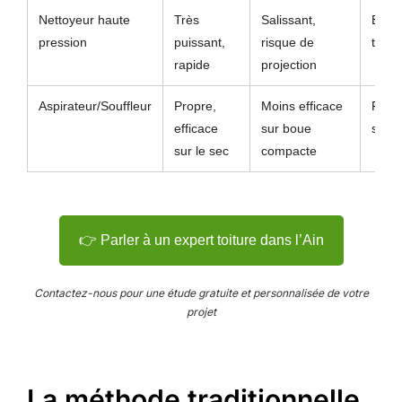
Nettoyeur haute
Très
Salissant,
Bouc
pression
puissant,
risque de
tena
rapide
projection
Aspirateur/Souffleur
Propre,
Moins efficace
Feuil
efficace
sur boue
sèch
sur le sec
compacte
👉 Parler à un expert toiture dans l’Ain
Contactez-nous pour une étude gratuite et personnalisée de votre
projet
La méthode traditionnelle