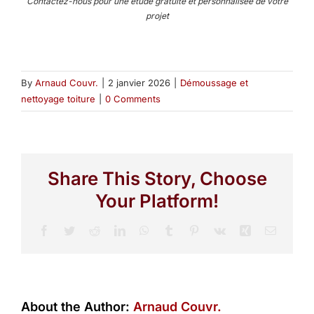
Contactez-nous pour une étude gratuite et personnalisée de votre
projet
By
Arnaud Couvr.
|
2 janvier 2026
|
Démoussage et
nettoyage toiture
|
0 Comments
Share This Story, Choose
Your Platform!
Facebook
Twitter
Reddit
LinkedIn
WhatsApp
Tumblr
Pinterest
Vk
Xing
Email
About the Author:
Arnaud Couvr.