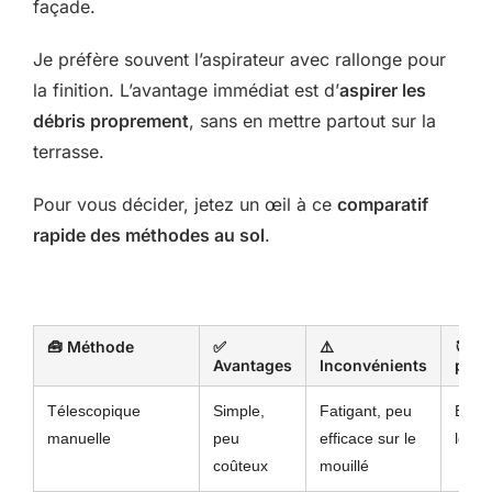
façade.
Je préfère souvent l’aspirateur avec rallonge pour
la finition. L’avantage immédiat est d’
aspirer les
débris proprement
, sans en mettre partout sur la
terrasse.
Pour vous décider, jetez un œil à ce
comparatif
rapide des méthodes au sol
.
🧰 Méthode
✅
⚠️
🎯 Id
Avantages
Inconvénients
pou
Télescopique
Simple,
Fatigant, peu
Entre
manuelle
peu
efficace sur le
léger
coûteux
mouillé