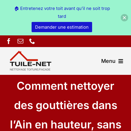
🏠 Entretenez votre toit avant qu’il ne soit trop
tard
Demander une estimation
Skip
to
content
Menu
Comment nettoyer
Couverture Ain
Démoussage & nettoyage Ain
des gouttières dans
Peinture Ain
l’Ain en hauteur, sans