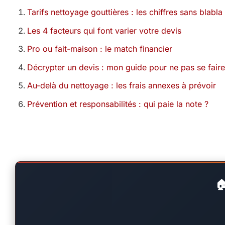
Tarifs nettoyage gouttières : les chiffres sans blabla
Les 4 facteurs qui font varier votre devis
Pro ou fait-maison : le match financier
Décrypter un devis : mon guide pour ne pas se faire
Au-delà du nettoyage : les frais annexes à prévoir
Prévention et responsabilités : qui paie la note ?
