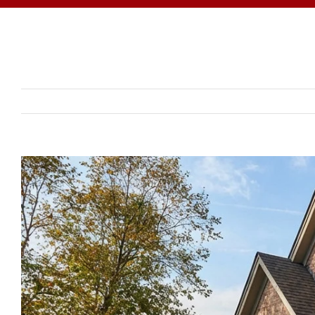
View
Larger
Image