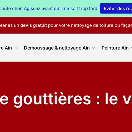
oûte cher. Agissez avant qu’il ne soit trop tard
Eviter des r
tenez un
devis gratuit
pour votre nettoyage de toiture ou faça
re Ain
Démoussage & nettoyage Ain
Peinture Ain
e gouttières : le 