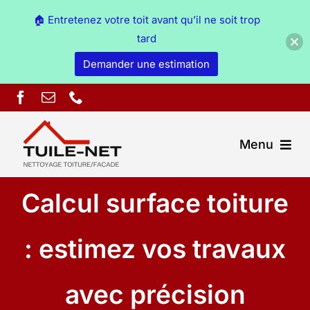
🏠 Entretenez votre toit avant qu’il ne soit trop
tard
Demander une estimation
Skip
to
content
Menu
Calcul surface toiture
Couverture Ain
Démoussage & nettoyage Ain
: estimez vos travaux
Peinture Ain
avec précision