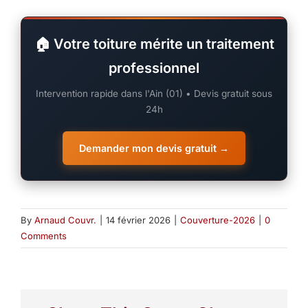
🏠 Votre toiture mérite un traitement
professionnel
Intervention rapide dans l'Ain (01) • Devis gratuit sous
24h
Demander mon devis gratuit →
By
Arnaud Couvr.
|
14 février 2026
|
Couverture-2026
|
0
Comments