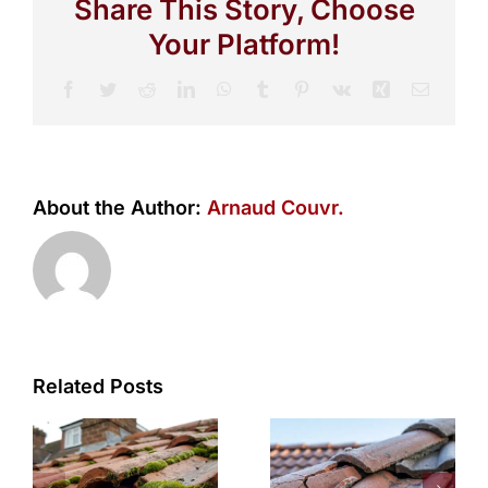
Share This Story, Choose
Your Platform!
Facebook
Twitter
Reddit
LinkedIn
WhatsApp
Tumblr
Pinterest
Vk
Xing
Email
About the Author:
Arnaud Couvr.
Related Posts