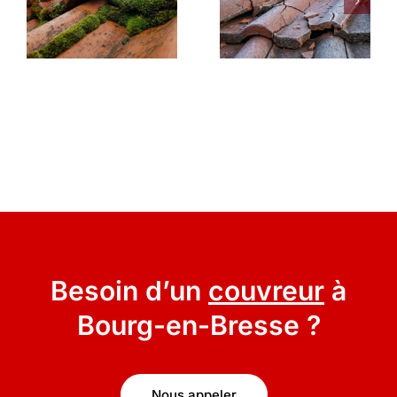
Besoin d’un
couvreur
à
Bourg-en-Bresse ?
Nous appeler