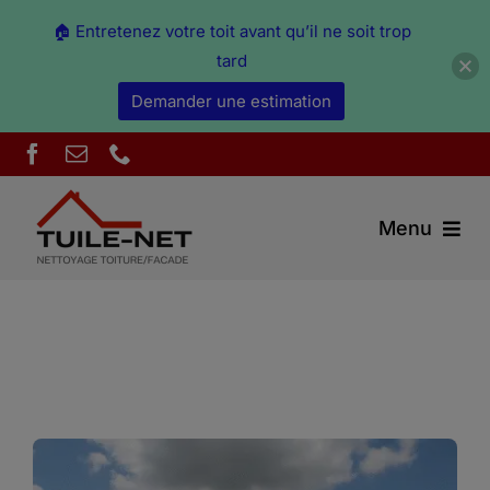
🏠 Entretenez votre toit avant qu’il ne soit trop
tard
Demander une estimation
Skip
to
content
Menu
Couverture Ain
Démoussage & nettoyage Ain
Peinture Ain