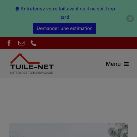
🏠 Entretenez votre toit avant qu’il ne soit trop
tard
Demander une estimation
Skip
to
content
Menu
Couverture Ain
Démoussage & nettoyage Ain
Peinture Ain