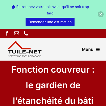
🏠 Entretenez votre toit avant qu’il ne soit trop
tard
Demander une estimation
Skip
to
content
Menu
Fonction couvreur :
Couverture Ain
Démoussage & nettoyage Ain
le gardien de
Peinture Ain
l’étanchéité du bâti