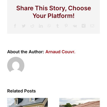
Share This Story, Choose
Your Platform!
Facebook
Twitter
Reddit
LinkedIn
WhatsApp
Tumblr
Pinterest
Vk
Xing
Email
About the Author:
Arnaud Couvr.
Related Posts