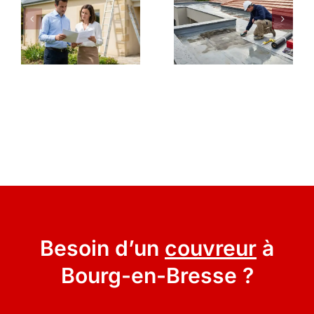
Besoin d’un
couvreur
à
Bourg-en-Bresse ?