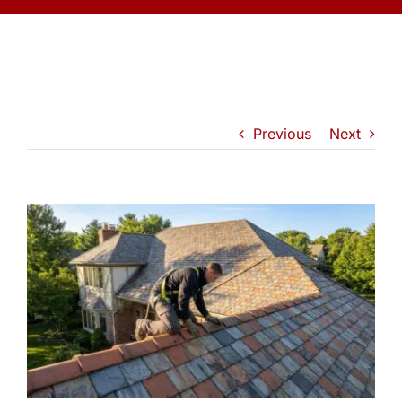
Previous
Next
View
Larger
Image