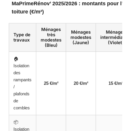
MaPrimeRénov’ 2025/2026 : montants pour l’iso
toiture (€/m²)
Ménages
Ménages
Ménages
Type de
très
modestes
intermédiaires
travaux
modestes
(Jaune)
(Violet)
(Bleu)
🏠
Isolation
des
rampants
25 €/m²
20 €/m²
15 €/m²
/
plafonds
de
combles
📦
Isolation