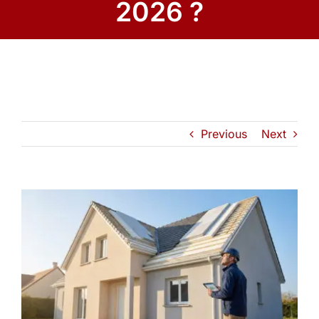
2026 ?
Previous
Next
View
Larger
Image