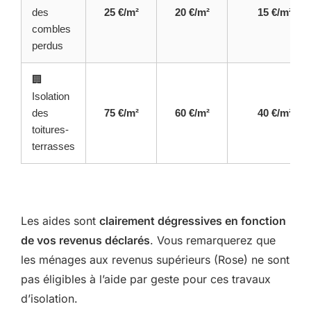
des
25 €/m²
20 €/m²
15 €/m²
combles
perdus
🏢
Isolation
des
75 €/m²
60 €/m²
40 €/m²
toitures-
terrasses
Les aides sont
clairement dégressives en fonction
de vos revenus déclarés
. Vous remarquerez que
les ménages aux revenus supérieurs (Rose) ne sont
pas éligibles à l’aide par geste pour ces travaux
d’isolation.